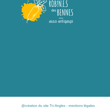
@création du site Tri-Angles
-
mentions légales